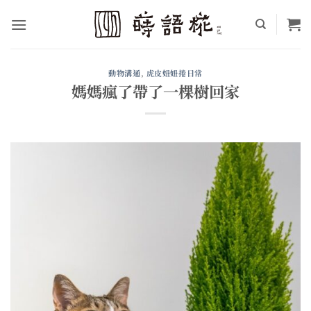
Skip
to
content
動物溝通
,
虎皮妞妞捲日常
媽媽瘋了帶了一棵樹回家