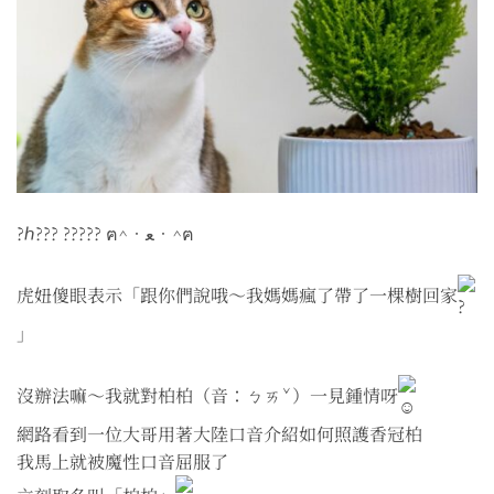
?ℎ??? ????? ฅ^•ﻌ•^ฅ
虎妞傻眼表示「跟你們說哦～我媽媽瘋了帶了一棵樹回家
」
沒辦法嘛～我就對柏柏（音：ㄅㄞˇ）一見鍾情呀
網路看到一位大哥用著大陸口音介紹如何照護香冠柏
我馬上就被魔性口音屈服了