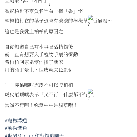
立刻取名叫「柏柏」
香冠柏也不辜負名字有一個「香」字
輕輕拍打它的葉子還會有淡淡的檸檬草
香氣喲～
這也是我愛上柏柏的原因之一
自從知道自己有本事養活植物後
就一直有想要入手植物手癢的衝動
帶柏柏回家還幫他換了新家
用的滿手是土，但成就感120%
千叮嚀萬囑咐虎皮不可以咬柏柏
虎皮氣噗噗表示「又不行！什麼都不行
」
當然不行啊！妳當柏柏是貓草哦！
#寵物溝通
#動物溝通
#琳閔Minnie和動物聊聊天