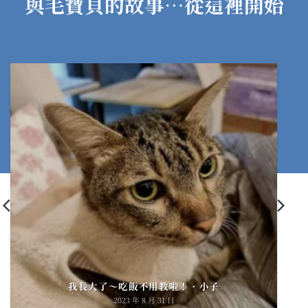
與毛寶貝的故事…從這裡開始
我長大了～吃飯不用教啦！•小子
2023 年 8 月 31 日