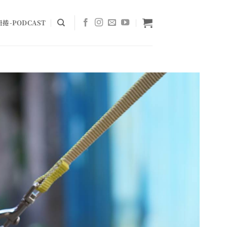
捲-PODCAST