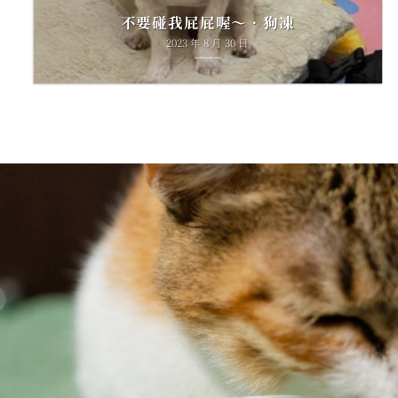
不要碰我屁屁喔～•狗凍
2023 年 8 月 30 日