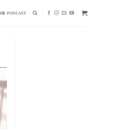
捲-PODCAST