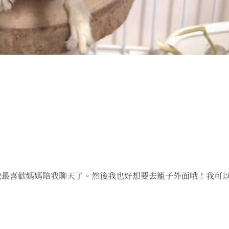
我最喜歡媽媽陪我聊天了。然後我也好想要去籠子外面哦！我可