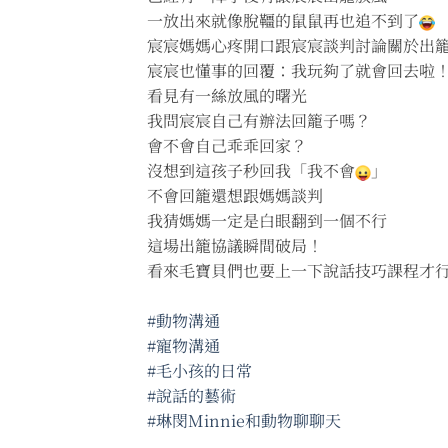
一放出來就像脫韁的鼠鼠再也追不到了
宸宸媽媽心疼開口跟宸宸談判討論關於出
宸宸也懂事的回覆：我玩夠了就會回去啦
看見有一絲放風的曙光
我問宸宸自己有辦法回籠子嗎？
會不會自己乖乖回家？
沒想到這孩子秒回我「我不會
」
不會回籠還想跟媽媽談判
我猜媽媽一定是白眼翻到一個不行
這場出籠協議瞬間破局！
看來毛寶貝們也要上一下說話技巧課程才
#動物溝通
#寵物溝通
#毛小孩的日常
#說話的藝術
#琳閔Minnie和動物聊聊天