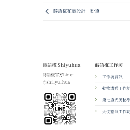
蒔語椛花藝設計•粉黛
蒔語椛 Shiyuhua
蒔語椛工作坊
蒔語椛官方Line:
工作坊資訊
@shi_yu_hua
動物溝通工作
第七道光奧秘
天使靈氣工作