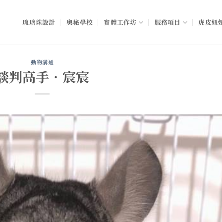
琉璃珠設計
奧秘學校
實體工作坊
服務項目
虎皮妞妞
動物溝通
談判高手•宸宸