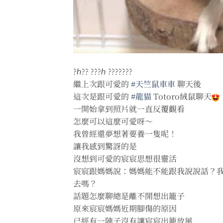
?ℎ?? ???ℎ ???????
繼上次跟可愛的
#天竺鼠車車
聊天後
這次是跟可愛的
#龍貓
Totoro絨鼠聊天
一開始拿到照片就一直反覆觀看
怎麼可以這麼可愛呀～
我曾經還夢想著要養一隻呢！
讓我感到驚訝的是
沒想到可愛的宸宸思想很靈活
宸宸跟媽媽說：媽媽能不能跟我說說話？
去嗎？
話題怎麼聊總是離不開想出籠子
原來宸宸媽媽近期腳傷的原因
已經有一陣子沒有讓宸宸出籠放風