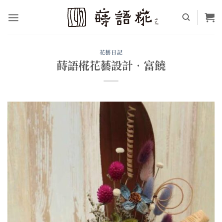
Skip
to
content
花藝日記
蒔語椛花藝設計•富饒