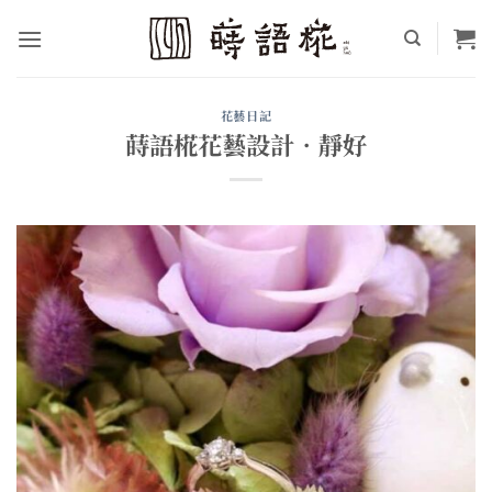
Skip
to
content
花藝日記
蒔語椛花藝設計•靜好