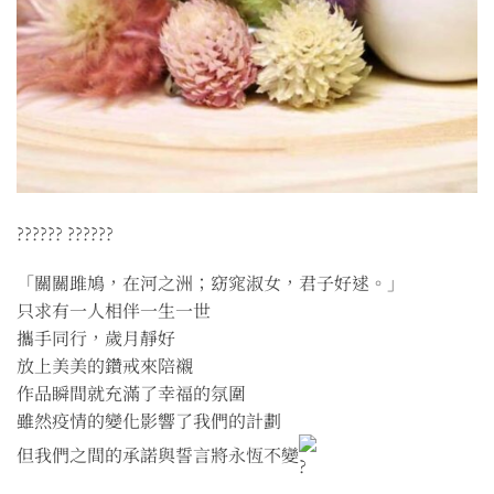
?????? ??????
「關關雎鳩，在河之洲；窈窕淑女，君子好逑。」
只求有一人相伴一生一世
攜手同行，歲月靜好
放上美美的鑽戒來陪襯
作品瞬間就充滿了幸福的氛圍
雖然疫情的變化影響了我們的計劃
但我們之間的承諾與誓言將永恆不變