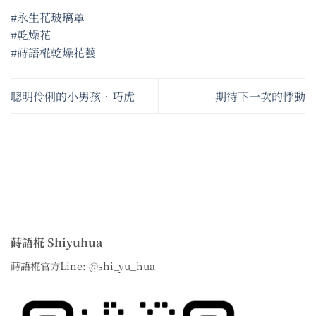
#永生花玻璃罩
#乾燥花
#蒔語椛乾燥花藝
聰明伶俐的小男孩•巧虎
期待下一次的悸動
蒔語椛 Shiyuhua
蒔語椛官方Line: @shi_yu_hua