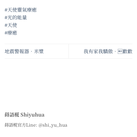
#天使靈氣療癒
#光的能量
#天使
#療癒
地震警報器•米漿
我有家我驕傲•歡歡
蒔語椛 Shiyuhua
蒔語椛官方Line: @shi_yu_hua