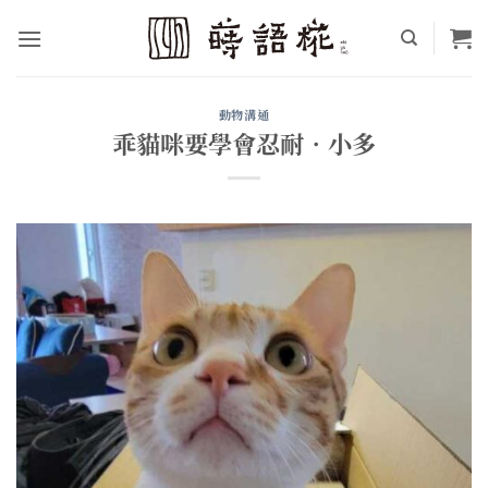
Skip
to
content
動物溝通
乖貓咪要學會忍耐•小多