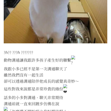
?ℎ?? ???ℎ ???????
動物溝通讓我跟許多孩子產生好的聯繫
我跟小多已經不是第一次溝通聊天了
雖然我們沒有一起生活
卻可以透過溝通陪伴他成長的感覺真奇妙～
這些對我來說都是非常珍貴的緣份
話多的小多對溝通、聊天非常期待
溝通前就一直來回踱步仿佛在說