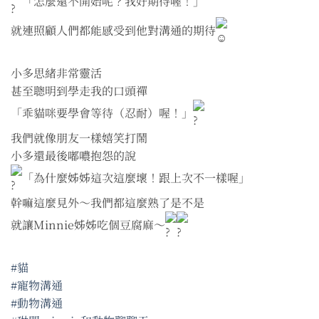
「怎麼還不開始呢？我好期待喔！」
就連照顧人們都能感受到他對溝通的期待
小多思緒非常靈活
甚至聰明到學走我的口頭禪
「乖貓咪要學會等待（忍耐）喔！」
我們就像朋友一樣嬉笑打鬧
小多還最後嘟噥抱怨的說
「為什麼姊姊這次這麼壞！跟上次不一樣喔」
幹嘛這麼見外～我們都這麼熟了是不是
就讓Minnie姊姊吃個豆腐麻～
#貓
#寵物溝通
#動物溝通