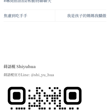
#琳閔minnie和動物聊聊天
焦慮到吃手手
我是孩子的媽媽我驕傲
蒔語椛 Shiyuhua
蒔語椛官方Line: @shi_yu_hua