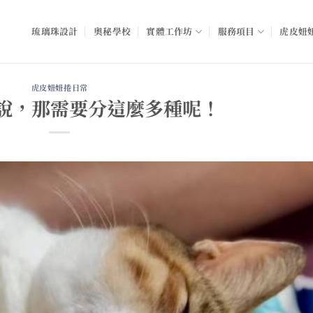
琉璃珠設計
奧秘學校
實體工作坊
服務項目
虎皮妞妞
虎皮妞妞捲日常
說，那需要分這麼多種呢！