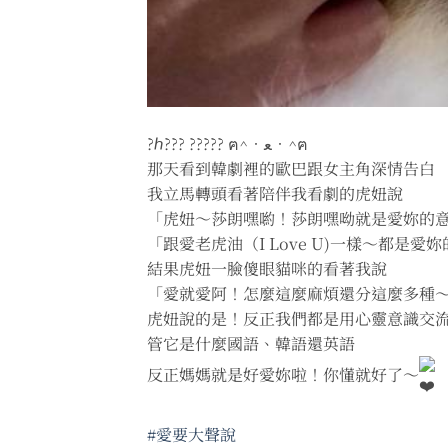
?ℎ??? ????? ฅ^•ﻌ•^ฅ
那天看到韓劇裡的歐巴跟女主角深情告白
我立馬轉頭看著陪伴我看劇的虎妞說
「虎妞～莎朗嘿喲！莎朗嘿呦就是愛妳的
「跟愛老虎油（I Love U)一樣～都是愛
結果虎妞一臉傻眼貓咪的看著我說
「愛就愛阿！怎麼這麼麻煩還分這麼多種
虎妞說的是！反正我們都是用心靈意識交
管它是什麼國語、韓語還英語
反正媽媽就是好愛妳啦！你懂就好了～
#愛要大聲說