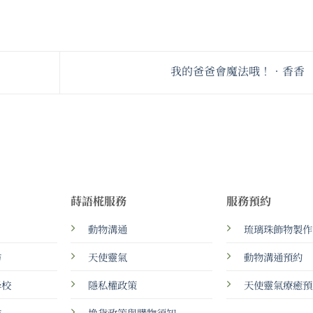
我的爸爸會魔法哦！•香香
蒔語椛服務
服務預約
動物溝通
琉璃珠飾物製作
坊
天使靈氣
動物溝通預約
學校
隱私權政策
天使靈氣療癒預
坊
換貨政策與購物須知