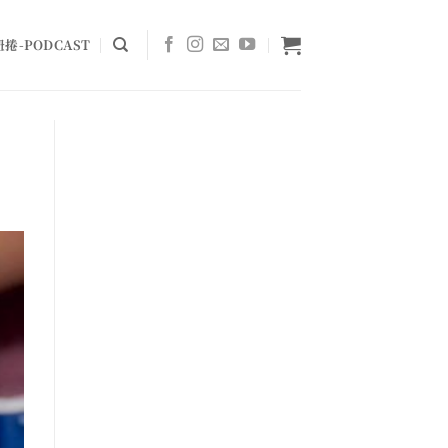
捲-PODCAST