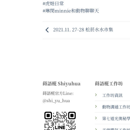
#虎妞日常
#琳閔minnie和動物聊聊天
2021.11. 27-28 松菸水水市集
蒔語椛 Shiyuhua
蒔語椛工作坊
蒔語椛官方Line:
工作坊資訊
@shi_yu_hua
動物溝通工作
第七道光奧秘
天使靈氣工作