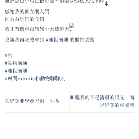
雖然黑色小鳥也很可愛～但是夢幻感突然下降
感謝我的仙女朋友們
因為有她們的介紹
我才有機會跟狗狗小天使聊天
也讓我再次體會到
#離世溝通
的獨特感動
#狗
#動物溝通
#離世溝通
#琳閔minnie和動物聊聊天
叫醒我的不是清晨的陽光，而
乖貓咪要學會忍耐•小多
是貓咪的哀號聲