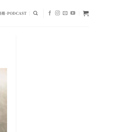
捲-PODCAST