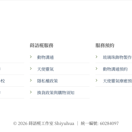
蒔語椛服務
服務預約
動物溝通
琉璃珠飾物製作
坊
天使靈氣
動物溝通預約
學校
隱私權政策
天使靈氣療癒預
坊
換貨政策與購物須知
© 2026 蒔語椛工作室 Shiyuhua ｜ 統一編號: 60284097