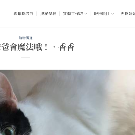
琉璃珠設計
奧秘學校
實體工作坊
服務項目
虎皮妞妞
動物溝通
爸爸會魔法哦！•香香