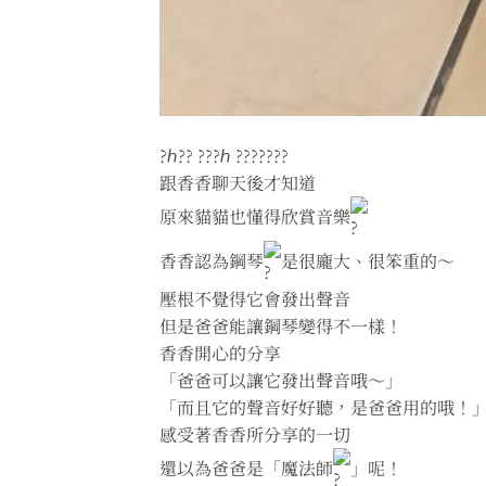
?ℎ?? ???ℎ ???????
跟香香聊天後才知道
原來貓貓也懂得欣賞音樂
香香認為鋼琴
是很龐大、很笨重的～
壓根不覺得它會發出聲音
但是爸爸能讓鋼琴變得不一樣！
香香開心的分享
「爸爸可以讓它發出聲音哦～」
「而且它的聲音好好聽，是爸爸用的哦！
感受著香香所分享的一切
還以為爸爸是「魔法師
」呢！