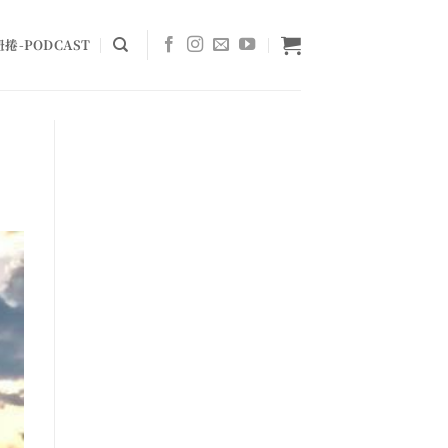
捲-PODCAST