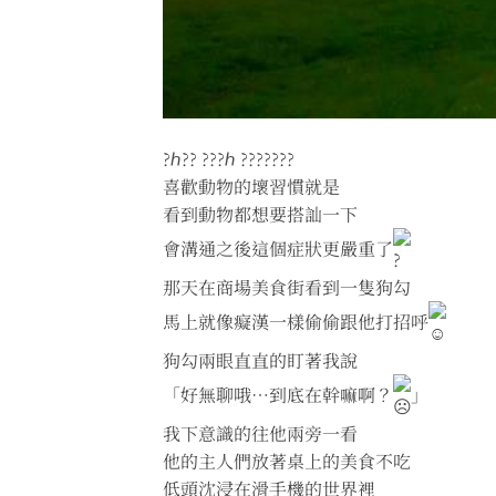
?ℎ?? ???ℎ ???????
喜歡動物的壞習慣就是
看到動物都想要搭訕一下
會溝通之後這個症狀更嚴重了
那天在商場美食街看到一隻狗勾
馬上就像癡漢一樣偷偷跟他打招呼
狗勾兩眼直直的盯著我說
「好無聊哦⋯到底在幹嘛啊？
」
我下意識的往他兩旁一看
他的主人們放著桌上的美食不吃
低頭沈浸在滑手機的世界裡