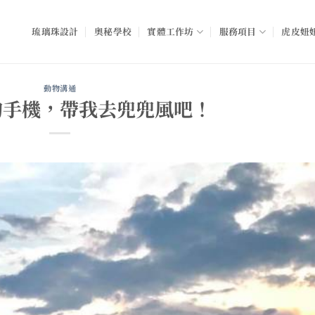
琉璃珠設計
奧秘學校
實體工作坊
服務項目
虎皮妞妞
動物溝通
的手機，帶我去兜兜風吧！