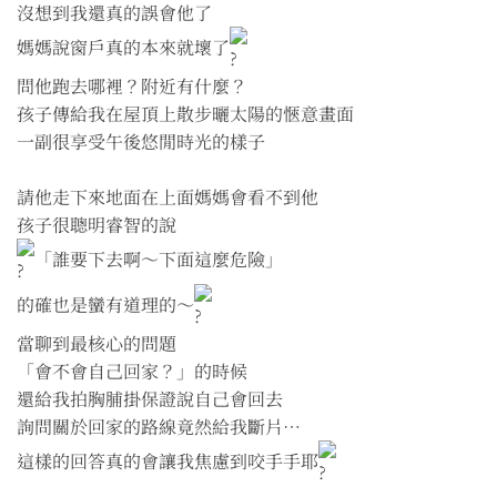
沒想到我還真的誤會他了
媽媽說窗戶真的本來就壞了
問他跑去哪裡？附近有什麼？
孩子傳給我在屋頂上散步曬太陽的愜意畫面
一副很享受午後悠閒時光的樣子
請他走下來地面在上面媽媽會看不到他
孩子很聰明睿智的說
「誰要下去啊～下面這麼危險」
的確也是蠻有道理的～
當聊到最核心的問題
「會不會自己回家？」的時候
還給我拍胸脯掛保證說自己會回去
詢問關於回家的路線竟然給我斷片…
這樣的回答真的會讓我焦慮到咬手手耶