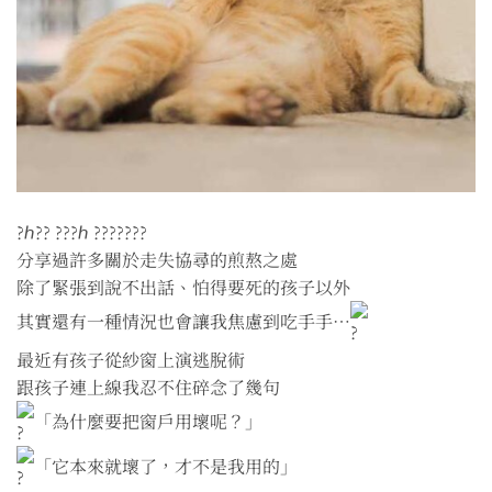
?ℎ?? ???ℎ ???????
分享過許多關於走失協尋的煎熬之處
除了緊張到說不出話、怕得要死的孩子以外
其實還有一種情況也會讓我焦慮到吃手手⋯
最近有孩子從紗窗上演逃脫術
跟孩子連上線我忍不住碎念了幾句
「為什麼要把窗戶用壞呢？」
「它本來就壞了，才不是我用的」