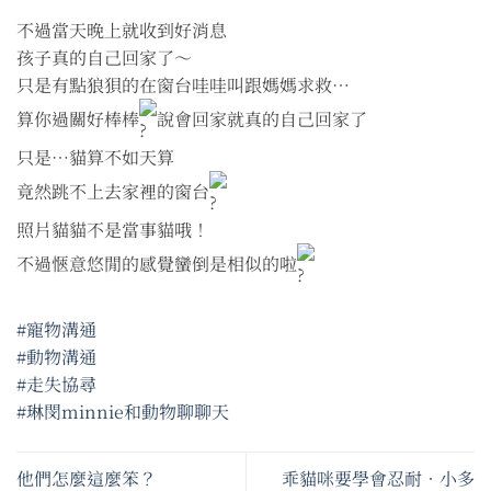
不過當天晚上就收到好消息
孩子真的自己回家了～
只是有點狼狽的在窗台哇哇叫跟媽媽求救…
算你過關好棒棒
說會回家就真的自己回家了
只是⋯貓算不如天算
竟然跳不上去家裡的窗台
照片貓貓不是當事貓哦！
不過愜意悠閒的感覺蠻倒是相似的啦
#寵物溝通
#動物溝通
#走失協尋
#琳閔minnie和動物聊聊天
他們怎麼這麼笨？
乖貓咪要學會忍耐•小多