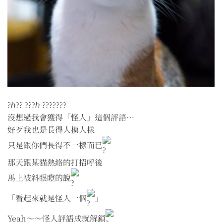
?ℎ?? ???ℎ ???????
沒想過我會獲得「怪人」這個評語⋯
好歹我也是長得人模人樣
只是跟你們長得不一樣而已
那天跟某貓熱絡的打招呼後
馬上被斜眼瞪的說
「看起來就是怪人一個
」
Yeah～～怪人評語成就解鎖