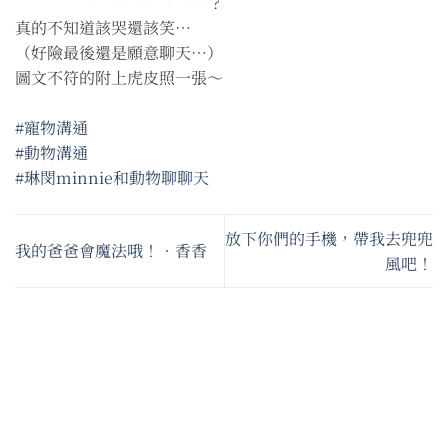
真的不知道該哭還該笑⋯
（好險最後還是願意聊天⋯）
圖文不符的附上虎皮照一張～
#寵物溝通
#動物溝通
#琳閔minnie和動物聊聊天
放下你們的手機，帶我去兜兜
我的爸爸會魔法哦！•香香
風吧！