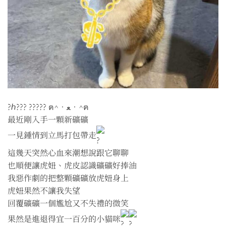
?ℎ??? ????? ฅ^•ﻌ•^ฅ
最近剛入手一顆新礦礦
一見鍾情到立馬打包帶走
這幾天突然心血來潮想說跟它聊聊
也順便讓虎妞、虎皮認識礦礦好捧油
我惡作劇的把整顆礦礦放虎妞身上
虎妞果然不讓我失望
回覆礦礦一個尷尬又不失禮的微笑
果然是進退得宜一百分的小貓咪