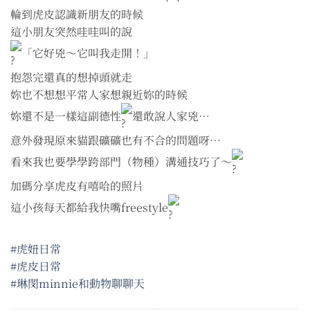
輪到虎皮認識新朋友的時候
這小朋友突然哇哇叫的說
「它好兇～它叫我走開！」
抱怨完還真的想掉頭就走
妳也不想想平常人家想親近妳的時候
妳還不是一樣這副德性
還敢說人家兇⋯
意外發現原來貓跟礦礦也有不合的問題呀⋯
看來我也要學學跨部門（物種）溝通技巧了～
加碼分享虎皮有嘻哈的照片
這小孩每天都給我快嘴freestyle
#虎妞日常
#虎皮日常
#琳閔minnie和動物聊聊天