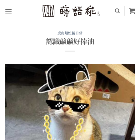
Skip
to
content
虎皮妞妞捲日常
認識礦礦好捧油