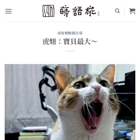
Skip
to
content
虎皮妞妞捲日常
虎妞：寶貝最大～