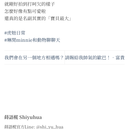
就剛好拍到打呵欠的樣子
怎麼好像有點可愛啦
還真的是名副其實的「寶貝最大」
#虎妞日常
#琳閔minnie和動物聊聊天
我們會在另一個地方相遇嗎？
請賜給我帥氣的歐巴！•富貴
蒔語椛 Shiyuhua
蒔語椛官方Line: @shi_yu_hua