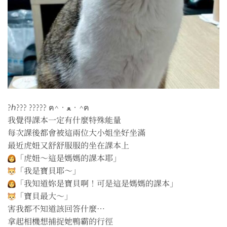
?ℎ??? ????? ฅ^•ﻌ•^ฅ
我覺得課本一定有什麼特殊能量
每次課後都會被這兩位大小姐坐好坐滿
最近虎妞又舒舒服服的坐在課本上
「虎妞～這是媽媽的課本耶」
「我是寶貝耶～」
「我知道妳是寶貝啊！可是這是媽媽的課本」
「寶貝最大～」
害我都不知道該回答什麼…
拿起相機想捕捉她鴨霸的行徑