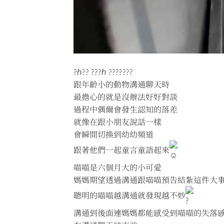
?ℎ?? ???ℎ ???????
跟年齡小的動物溝通聊天時
最擔心的就是沒辦法好好對談
過程中偶爾會發生認知的落差
就像在跟小朋友說話一樣
會瞬間切換到幼幼頻道
跟著他們一起童言童語起來
喵喵是六個月大的小可愛
媽媽期望透過溝通跟喵喵預告結紮這件大
聰明的喵喵越溝通就發現越不妙
溝通到後面連媽媽都能感受到喵喵的失落