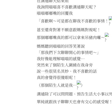
在溝通聊天結束前
我詢問喵喵喜不喜歡溝通聊天呢？
喵喵嘟嘟嘴的回覆我
「喜歡啊～可是都在聊我不喜歡的事情！
甚至還背對著不願意跟媽媽對視呢！
那個嘟嘟嘴真的都可以拿來吊豬肉囉～
媽媽聽到喵喵的回答笑著說
「那我們下次聊聊開心的事情吧～」
我好像能理解喵喵的感覺⋯
突然來了個陌生人圍繞在我身旁
說一些很莫名其妙、我不喜歡的話
真的會覺得很傻眼呢！
（那個陌生人就是我⋯
）
溝通除了可以問問題、預告生活大小事以
單純就跟孩子聊聊天也會有交心的感受喔