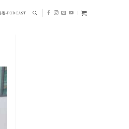
捲-PODCAST