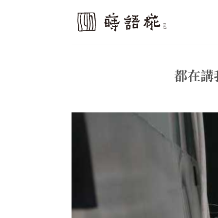
Skip
to
content
都在講