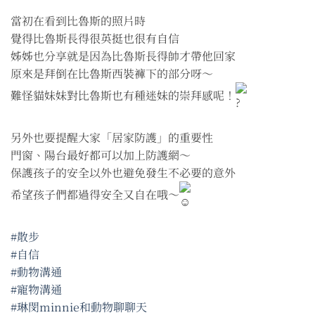
當初在看到比魯斯的照片時
覺得比魯斯長得很英挺也很有自信
姊姊也分享就是因為比魯斯長得帥才帶他回家
原來是拜倒在比魯斯西裝褲下的部分呀～
難怪貓妹妹對比魯斯也有種迷妹的崇拜感呢！
另外也要提醒大家「居家防護」的重要性
門窗、陽台最好都可以加上防護網～
保護孩子的安全以外也避免發生不必要的意外
希望孩子們都過得安全又自在哦～
#散步
#自信
#動物溝通
#寵物溝通
#琳閔minnie和動物聊聊天