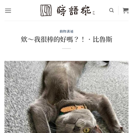
Skip
to
content
動物溝通
欸～我很棒的好嗎？！•比魯斯