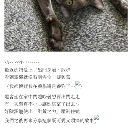
?ℎ?? ???ℎ ???????
最近虎妞愛上了出門探險、散步
看到牽繩就像看到零食一樣興奮
（我都懷疑我在養貓還是養狗了⋯
）
還會坐在家中門邊吵著想要出門走走
有一次還真不小心讓她逃竄了出去～
好險溜巄使出「洪荒之力」壓制住她
我們之後再來分享這個既可愛又頭痛的故事