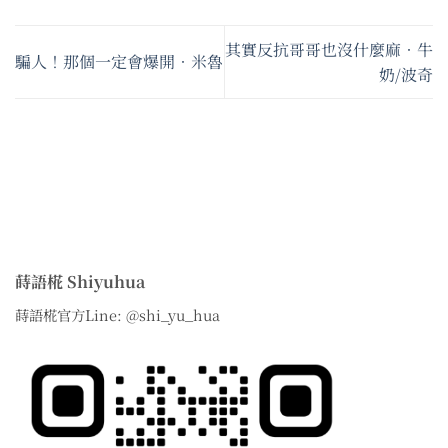
其實反抗哥哥也沒什麼麻•牛
騙人！那個一定會爆開•米魯
奶/波奇
蒔語椛 Shiyuhua
蒔語椛官方Line: @shi_yu_hua