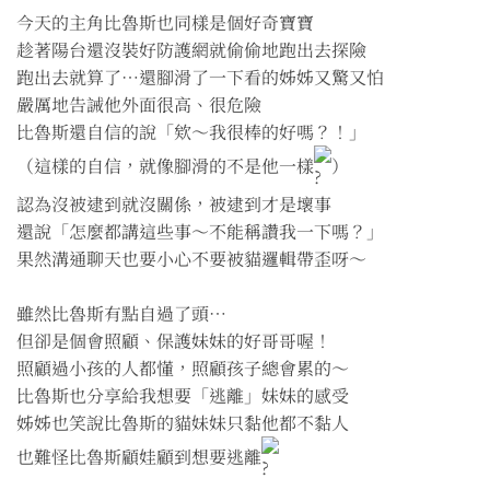
今天的主角比魯斯也同樣是個好奇寶寶
趁著陽台還沒裝好防護網就偷偷地跑出去探險
跑出去就算了…還腳滑了一下看的姊姊又驚又怕
嚴厲地告誡他外面很高、很危險
比魯斯還自信的說「欸～我很棒的好嗎？！」
（這樣的自信，就像腳滑的不是他一樣
）
認為沒被逮到就沒關係，被逮到才是壞事
還說「怎麼都講這些事～不能稱讚我一下嗎？」
果然溝通聊天也要小心不要被貓邏輯帶歪呀～
雖然比魯斯有點自過了頭⋯
但卻是個會照顧、保護妹妹的好哥哥喔！
照顧過小孩的人都懂，照顧孩子總會累的～
比魯斯也分享給我想要「逃離」妹妹的感受
姊姊也笑說比魯斯的貓妹妹只黏他都不黏人
也難怪比魯斯顧娃顧到想要逃離