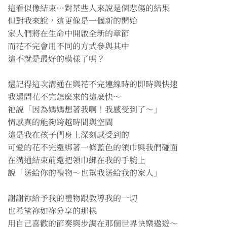
這看似像結束…對某些人來說是個悲傷的結果
但對我來說，這更像是一個新的開始
家人們將在生命中開啟全新的章節
而花不完會用不同的方式參與其中
這不就是最好的模樣了嗎？
還記得這次溝通在與花不完連線時的即時與快速
我還問花不完怎麼來的這麼快～
祂說「因為媽媽想著我啊！我感受到了～」
情感真的能夠跨越時間與空間
這是我在孩子們身上深刻感受到的
可愛的花不完還綁著一條藍色的領巾與我們碰面
在溝通結束前還把領巾綁在我的手腕上
說「送給你的禮物～也幫我送給我的家人」
謝謝祢給予我的禮物跟教導我的一切
也希望祢如祢分享的那樣
用自己喜歡的節奏與步調在那個世界快樂遨遊～