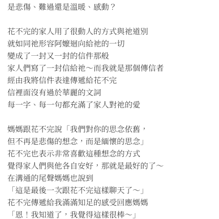
是悲傷、難過還是溫暖、感動？
花不完的家人用了很動人的方式與祂道別
就如同祂形容阿嬤迴向給祂的一切
變成了一封又一封的信件那般
家人們寫了一封信給祂～而我就是那個傳信者
經由我將信件表達傳遞給花不完
信裡面沒有過於華麗的文詞
每一字、每一句都充滿了家人對祂的愛
媽媽跟花不完說「我們對你的思念依舊，
但不再是悲傷的想念，而是緬懷的思念」
花不完也表示非常喜歡這種想念的方式
覺得家人們與他各自安好，那就是最好的了～
在溝通的尾聲媽媽也說到
「這是最後一次跟花不完這樣聊天了～」
花不完傳遞給我滿滿知足的感受回應媽媽
「恩！我知道了，我覺得這樣很棒～」