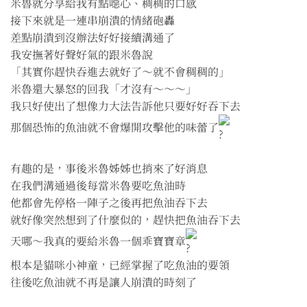
米魯就分享給我有點噁心、稠稠的口感
接下來就是一連串崩潰的情緒砲轟
差點崩潰到沒辦法好好接續溝通了
我安撫著好聲好氣的跟米魯說
「其實你趕快吞進去就好了～就不會稠稠的」
米魯還大暴怒的回我「才沒有～～～」
我只好使出了想像力大法告訴他只要好好吞下去
那個恐怖的魚油就不會爆開攻擊他的味蕾了
有趣的是，事後米魯姊姊也捎來了好消息
在我們溝通過後每當米魯要吃魚油時
他都會先停格一陣子之後再把魚油吞下去
就好像突然想到了什麼似的，趕快把魚油吞下去
天哪～我真的要給米魯一個乖寶寶章
根本是貓咪小神童，已經掌握了吃魚油的要領
往後吃魚油就不再是讓人崩潰的時刻了