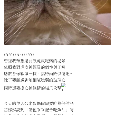
?ℎ?? ???ℎ ???????
曾經我預想過要餵虎皮吃藥的場景
依照我對虎皮神經質的個性與了解
應該會像戰爭一樣，搞得兩敗俱傷吧…
除了要顧慮到她細膩脆弱的玻璃心
同時還要擔心被無情的貓爪攻擊
今天的主人公米魯偶爾需要吃些保健品
當姊姊說到「請他乖乖配合吃魚油」時