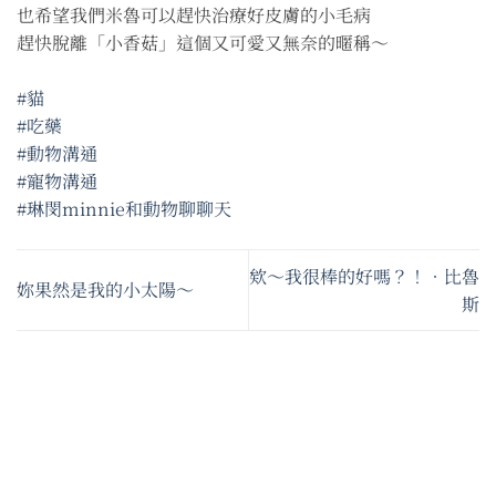
也希望我們米魯可以趕快治療好皮膚的小毛病
趕快脫離「小香菇」這個又可愛又無奈的暱稱～
#貓
#吃藥
#動物溝通
#寵物溝通
#琳閔minnie和動物聊聊天
欸～我很棒的好嗎？！•比魯
妳果然是我的小太陽～
斯