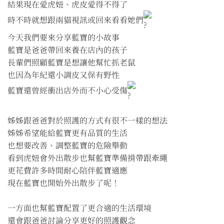
結果現在愛虎妞、虎皮愛得不得了
時不時就想跟兩貓視訊或回來看看她們
今天我們要來分享藍寶的小故事
藍寶是爸爸帶回來養在店內的孩子
長輩們照顧藍寶是想讓他幫忙抓老鼠
也因為年紀還小調皮又保有野性
藍寶還曾經衝出店外而不小心受傷
姊姊跟爸爸對於照護的方式有很不一樣的想法
姊姊希望能給藍寶更有品質的生活
也想要改善、調整藍寶的危險舉動
看到虎妞會外出散步也幫藍寶準備揹帶跟牽繩
更花費許多時間耐心陪伴藍寶適應
現在藍寶也開始外出散步了呢！
一方面也幫藍寶配置了更合適的生活環境
還會跟爸爸討論分享更好的照護觀念