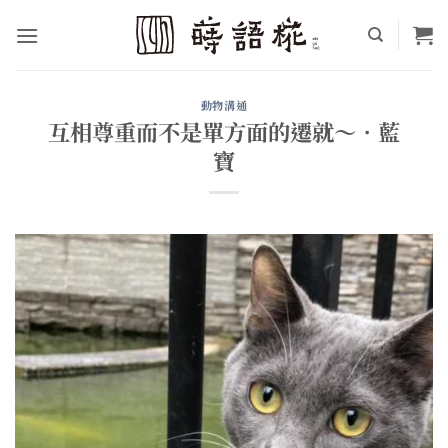
Skip
to
content
動物溝通
互相尊重而不是單方面的遷就～•藍
寶