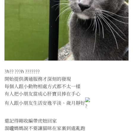
?ℎ?? ???ℎ ???????
開始提供溝通服務才深刻的發現
每個人跟小動物相處方式都不太一樣
有人把小朋友當成心肝寶貝捧在手心
有人跟小朋友生活安逸平淡、歲月靜好
還記得剛收編帶虎妞回家
溜巄媽媽說不要讓貓咪在家裏到處亂跑