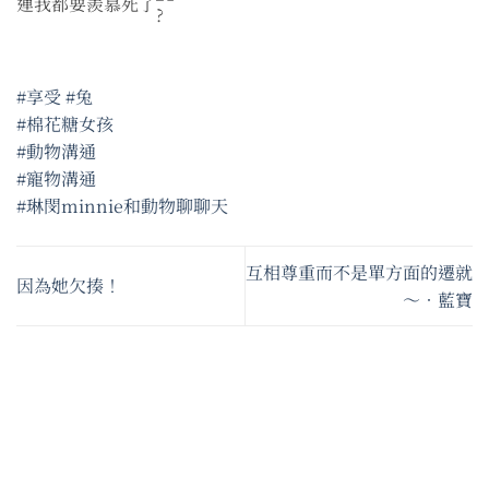
連我都要羨慕死了
#享受
#兔
#棉花糖女孩
#動物溝通
#寵物溝通
#琳閔minnie和動物聊聊天
互相尊重而不是單方面的遷就
因為她欠揍！
～•藍寶