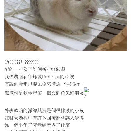
?ℎ?? ???ℎ ???????
新的一年為了討個新年好彩頭
我們農曆新年錄製Podcast的時候
有說到今年只要兔兔來溝通一律95折！
濛濛就是我今年第一個交到兔兔好朋友
外表軟萌的濛濛其實是個很佛系的小孩
在聊天過程中有許多回覆都會讓人覺得
妳一個小兔子究竟經歷過了什麼