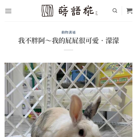
Skip
to
content
動物溝通
我不胖阿～我的屁屁很可愛•濛濛