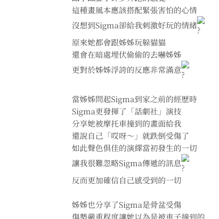
這種畫風本應該搭配緊張害怕的心情
沒想到Sigma卻給我刺激好玩的情緒
原來她都會跟姊姊玩躲貓貓
還會在暗處埋伏偷偷的去嚇姊姊
更對於姊姊浮誇的反應非常滿意
當姊姊問起Sigma到家之前的經歷時
Sigma更發揮了「話劇社」演技
分享她被摩托車撞到的畫面給我
還說自己「哎呀～」就跌倒受傷了
如此聲色俱佳的演繹當初發生的一切
讓我很難忽略Sigma傳遞的訊息
反而更加確信自己感受到的一切
姊姊也分享了Sigma是骨盆受傷
傷勢嚴重程度讓她以為是被車子撞到的