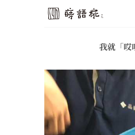
Skip
to
content
我就「哎