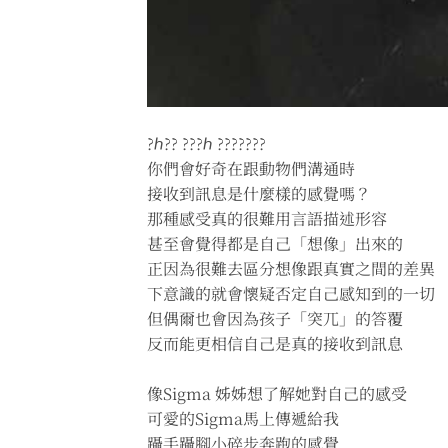
?ℎ?? ???ℎ ???????
你們會好奇在跟動物們溝通時
接收到訊息是什麼樣的感覺嗎？
那種感受真的很難用言語描述形容
甚至會覺得都是自己「想像」出來的
正因為很難去區分想像跟真實之間的差異
下意識的就會懷疑否定自己感知到的一切
但偶爾也會因為孩子「突兀」的答覆
反而能更相信自己是真的接收到訊息
像Sigma 姊姊想了解她對自己的感受
可愛的Sigma馬上傳遞給我
躡手躡腳小碎步奔跑的感覺