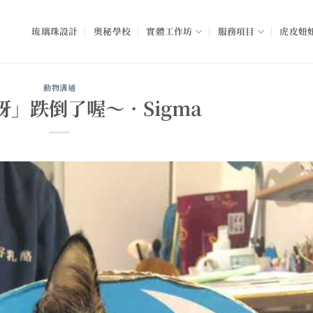
琉璃珠設計
奧秘學校
實體工作坊
服務項目
虎皮妞妞
動物溝通
呀」跌倒了喔～•Sigma