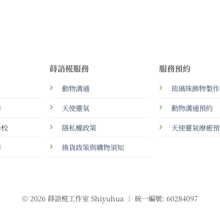
蒔語椛服務
服務預約
動物溝通
琉璃珠飾物製作
坊
天使靈氣
動物溝通預約
學校
隱私權政策
天使靈氣療癒預
坊
換貨政策與購物須知
© 2026 蒔語椛工作室 Shiyuhua ｜ 統一編號: 60284097