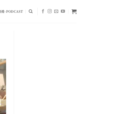
捲-PODCAST