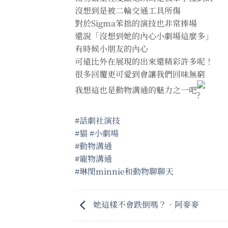
沒想到是被二輪交通工具所傷
對於Sigma笨拙的演技也非常捧場
還說「沒想到她的內心小劇場這麼多」
有時候小朋友的內心
可遠比外在展現的出來還精彩許多呢！
很多回覆更可愛到會讓我們回味無窮
我想這也是動物溝通的魅力之一吧
#話劇社演技
#貓
#小劇場
#動物溝通
#寵物溝通
#琳閔minnie和動物聊聊天
她這樣不會跌倒嗎？•阿麥麥