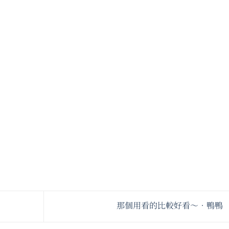
那個用看的比較好看～•鴨鴨