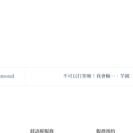
mond
不可以打架喔！我會輸…•芋圓
蒔語椛服務
服務預約