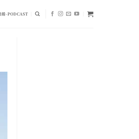
捲-PODCAST