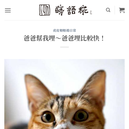
Skip
to
content
虎皮妞妞捲日常
爸爸幫我埋～爸爸埋比較快！