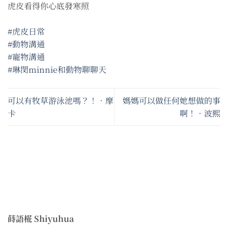
虎皮看得你心底發寒照
#虎皮日常
#動物溝通
#寵物溝通
#琳閔minnie和動物聊聊天
可以有牧草游泳池嗎？！•摩
媽媽可以做任何她想做的事
卡
啊！•波熙
蒔語椛 Shiyuhua