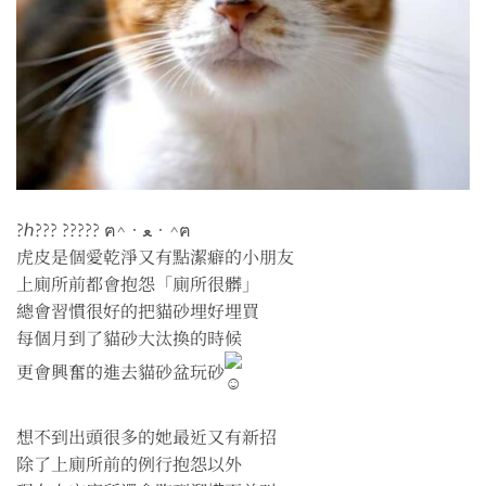
?ℎ??? ????? ฅ^•ﻌ•^ฅ
虎皮是個愛乾淨又有點潔癖的小朋友
上廁所前都會抱怨「廁所很髒」
總會習慣很好的把貓砂埋好埋買
每個月到了貓砂大汰換的時候
更會興奮的進去貓砂盆玩砂
想不到出頭很多的她最近又有新招
除了上廁所前的例行抱怨以外