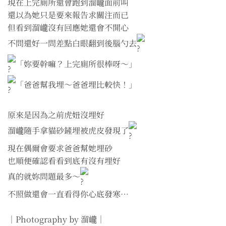
現在上完廁所還會跑到溜巄面前叫
還以為她只是要來報告求關注而已
但看到溜巄沒有回應她還會不開心
不問還好一問差點白眼翻到後腦勺去
「妳要幹嘛？上完廁所很棒呀～」
「爸爸幫我埋～爸爸埋比較快！」
原來是因為之前虎妞沒埋好
溜巄隨手拿貓砂鏟埋被虎皮發現了
現在偶爾會要求爸爸幫她埋砂
也順便確認看看到底有沒有埋好
真的就妳問題最多～
不照做還會一直看得你心底發寒⋯
｜Photography by 溜巄｜