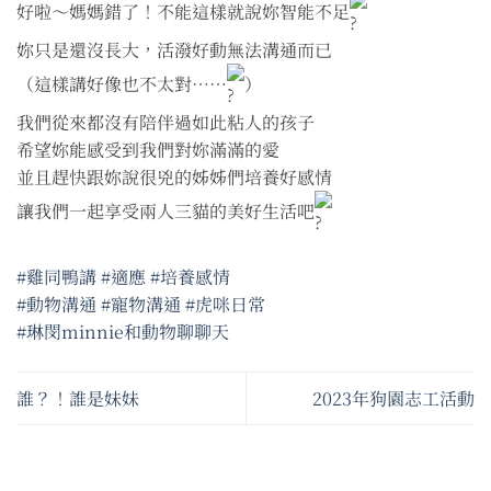
好啦～媽媽錯了！不能這樣就說妳智能不足
妳只是還沒長大，活潑好動無法溝通而已
（這樣講好像也不太對⋯⋯
）
我們從來都沒有陪伴過如此粘人的孩子
希望妳能感受到我們對妳滿滿的愛
並且趕快跟妳說很兇的姊姊們培養好感情
讓我們一起享受兩人三貓的美好生活吧
#雞同鴨講
#適應
#培養感情
#動物溝通
#寵物溝通
#虎咪日常
#琳閔minnie和動物聊聊天
誰？！誰是妹妹
2023年狗園志工活動