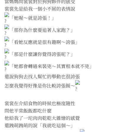
當媽媽問裳裳對於狗狗夥伴的感受
裳裳先是給我一個小不屑的表情說
「她喔～就是誇張！」
「那你為什麼要追著人家跑？」
「看她反應就是很有趣啊～誇張」
「那是什麼讓你覺得誇張呢？」
「她都會轉過來裝兇～其實根本就不兇」
還說狗狗去找人幫忙的舉動也很誇張
怎麼我覺得好像是你比較誇張餒～
裳裳在介紹食物的時候也極度隨性
問他平常飯飯都吃什麼
他給我了一坨肉肉乾乾大雜燴的感覺
還跩萌跩萌的說「我就吃這個～」