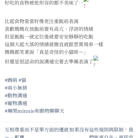
好吃的食物被他形容的都不美味了⋯
比起食物裳裳好像更注重飯前表演
喜歡媽媽在放飯前要有高亢、浮誇的情緒
但是飯飯一就定位後就要安安靜靜的吃飯
這個大起大落的情緒就簡直就跟雲霄飛車一樣
媽媽都笑著說「真是奇怪的小貓咪～」
但還是很認命的說溝通完要去準備表演了
#跩萌
#貓
#兩小無猜
#動物溝通
#寵物溝通
#琳閔minnie和動物聊聊天
互相尊重而不是單方面的遷就
如果沒有這些規則與限制，我
～•藍寶
們能更自在、更從容