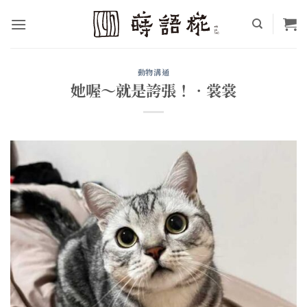
Skip
to
content
動物溝通
她喔～就是誇張！•裳裳