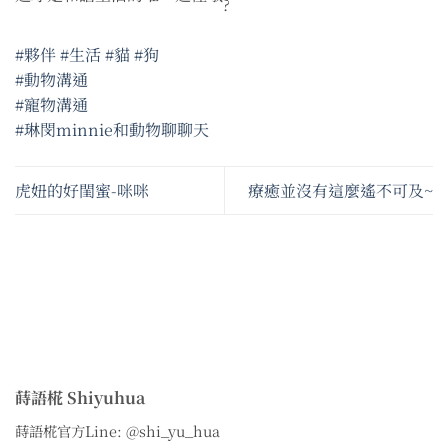
#夥伴
#生活
#貓
#狗
#動物溝通
#寵物溝通
#琳閔minnie和動物聊聊天
虎妞的好閨蜜-咪咪
療癒並沒有這麼遙不可及~
蒔語椛 Shiyuhua
蒔語椛官方Line: @shi_yu_hua