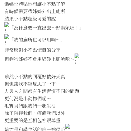
媽媽也體貼地想讓小不點了解
有時候需要帶姊姊外出上廁所
結果小不點超級可愛的說
「為什麼要一直出去～好麻煩喔！」
「我的廁所也可以用啊～」
非常感謝小不點慷慨的分享
但狗狗姊姊不會用貓砂上廁所啦～
雖然小不點的回覆好傻好天真
但也讓我不經反思了一下⋯
人與人之間都有生活習慣不同的問題
更何況是小動物們呢～
毛寶貝們跟我們一起生活
除了陪伴我們、療癒我們以外
更重要的是互相包容跟尊重
這才是和諧生活的唯一途徑哦