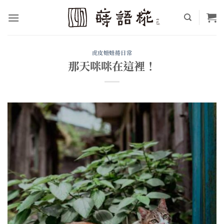
Skip
to
content
虎皮妞妞捲日常
那天咪咪在這裡！