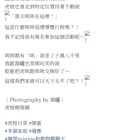
虎妞也會走到特定位置待著不動說
「那天咪咪在這裡！」
這是什麼咪咪巡禮導覽行程嗎？！
我不記得我有報名參加這個活動呢～
明明都有「咪」卻差了十萬八千里
我跟溜巄也常開玩笑的說
乾脆把虎咪跟咪咪交換好了～
這樣我們家就可以天下太平了吧？！
｜Photography by 溜巄｜
虎妞側視圖
#虎妞日常
#閨蜜
#多貓家庭
#適應
#琳閔minnie和動物聊聊天