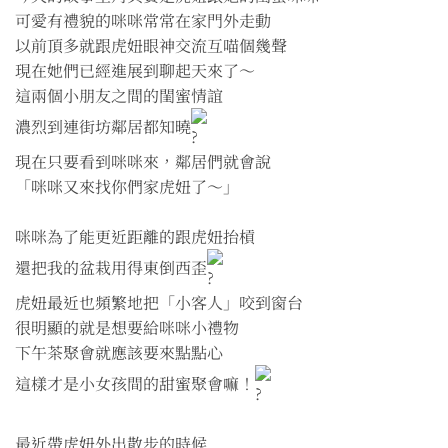
可愛有禮貌的咪咪常常在家門外走動
以前頂多就跟虎妞眼神交流互喵個幾聲
現在她們已經進展到聊起天來了～
這兩個小朋友之間的閨蜜情誼
濃烈到連街坊鄰居都知曉
現在只要看到咪咪來，鄰居們就會說
「咪咪又來找你們家虎妞了～」
咪咪為了能更近距離的跟虎妞抬槓
還把我的盆栽用得東倒西歪
虎妞最近也頻繁地把「小客人」咬到窗台
很明顯的就是想要給咪咪小禮物
下午茶聚會就應該要來點點心
這樣才是小女孩間的甜蜜聚會嘛！
最近帶虎妞外出散步的時候