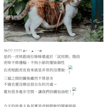
?ℎ??? ????? ฅ^•ﻌ•^ฅ
是的⋯虎咪跟兩位姊姊還處於「試用期」階段
虎咪不修邊幅、不拘小節的傻妹個性
在虎妞跟虎皮看來就是非常的沒禮貌⋯
三貓之間的關係雖然不算惡劣
不過也還沒辦法很自在的共處～
還有很多進步空間，讓我們持續加油吧！
今天的故事主角其實是虎妞跟她的閨蜜咪咪