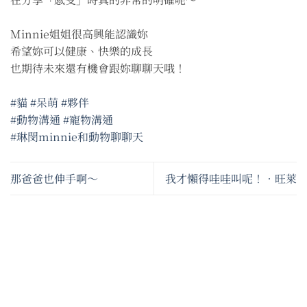
Minnie姐姐很高興能認識妳
希望妳可以健康、快樂的成長
也期待未來還有機會跟妳聊聊天哦！
#貓
#呆萌
#夥伴
#動物溝通
#寵物溝通
#琳閔minnie和動物聊聊天
那爸爸也伸手啊～
我才懶得哇哇叫呢！•旺萊