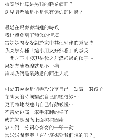
這應該也算是另類的職業病吧？！
幼兒園老師是不是也有類似的困擾？
最近在跟麥麥溝通的時候
我也體會到了類似的情境⋯
當姊姊問麥麥對於家中其他夥伴的感受時
我突然有種『這小朋友好熟悉』的感受
一問之下才發現是我之前溝通過的孩子～
果然有連過線就是不一樣
誰叫我們是最熟悉的陌生人呢！
可愛的麥麥是個善於分享自己「短處」的孩子
在聊天的時候還說自己的腿很短～
更明確地表達出自己行動緩慢⋯
不善於跳高、笨手笨腳的樣子
或許就是因為上面種種因素
家人們十分關心麥麥的一舉一動
當姊姊問麥麥「有什麼想對我們說的嗎？」