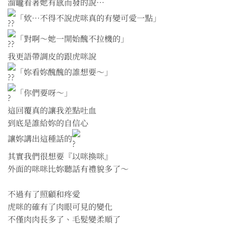
溜巄看著她有感而發的說⋯
「欸⋯不得不說虎咪真的有變可愛一點」
「對啊～她一開始醜不拉機的」
我更語帶調皮的跟虎咪說
「妳看妳醜醜的誰想要～」
「你們要呀～」
這回覆真的讓我差點吐血
到底是誰給妳的自信心
讓妳講出這種話的
其實我們很想要『以咪換咪』
外面的咪咪比妳聽話有禮貌多了～
不過有了照顧和疼愛
虎咪的確有了肉眼可見的變化
不僅肉肉長多了、毛髮變柔順了