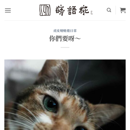
Skip
to
content
虎皮妞妞捲日常
你們要呀～