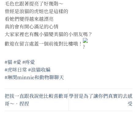
毛色也跟著提亮了好幾階～
曾經是浪貓的虎妞也是這樣的
看她們變得越來越漂亮
真的會有開心滿足的心情
大家家裡也有醜小貓變美貓的小朋友嗎？
歡迎在留言處蓋一個前後對比樓哦！
#貓
#愛
#疼愛
#虎咪日常
#浪貓收編
#琳閔minnie和動物聊聊天
把拔一直跟我說他比較喜歡哥
學習是為了讓你們真實的去感
哥～•捏捏
受