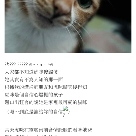
?ℎ??? ????? ฅ^•ﻌ•^ฅ
大家都不知道虎咪傻歸傻⋯
她其實有不為人知的那一面
根據我的溝通師朋友和虎咪聊天後得知
虎咪是個自信心爆棚的孩子
還口出狂言的說她是家裡最可愛的貓咪
（呃⋯到底是誰給妳的自信
）
某天虎咪在電腦桌前含情脈脈的看著她爸