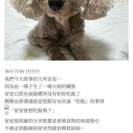
?ℎ?? ???ℎ ???????
我們今天故事的主角安安⋯
因為前一陣子生了一場大病的關係
安安已經有兩個禮拜沒有好好吃飯了
媽媽安排溝通就是想跟安安討論『吃飯』的事情
「安安會想吃飯嗎？」
安安很明確的分享她還是會被食物的味道吸引
不過走到飯碗前卻突然感到興致缺缺⋯