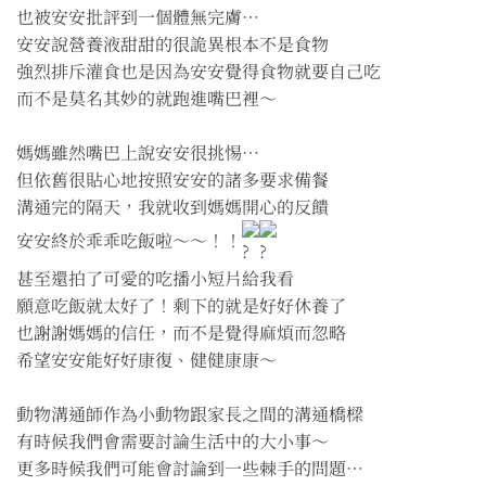
也被安安批評到一個體無完膚⋯
安安說營養液甜甜的很詭異根本不是食物
強烈排斥灌食也是因為安安覺得食物就要自己吃
而不是莫名其妙的就跑進嘴巴裡～
媽媽雖然嘴巴上說安安很挑惕⋯
但依舊很貼心地按照安安的諸多要求備餐
溝通完的隔天，我就收到媽媽開心的反饋
安安終於乖乖吃飯啦～～！！
甚至還拍了可愛的吃播小短片給我看
願意吃飯就太好了！剩下的就是好好休養了
也謝謝媽媽的信任，而不是覺得麻煩而忽略
希望安安能好好康復、健健康康～
動物溝通師作為小動物跟家長之間的溝通橋樑
有時候我們會需要討論生活中的大小事～
更多時候我們可能會討論到一些棘手的問題⋯