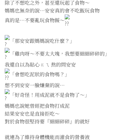
除了不想吃之外，甚至還玩起了食物～
媽媽也無奈的說⋯安安真的會不吃飯玩食物
真的是⋯不要亂玩食物餒～
「那安安跟媽媽說吃什麼？」
「雞肉呀～不要太大塊，我想要細細碎碎的」
我還自以為貼心ㄍㄟ 熬的問安安
「會想吃泥狀的食物嗎？」
想不到安安一臉嫌棄的說⋯
「好奇怪！用成泥就不是食物了～」
媽媽也說她曾經把食物打成泥
結果安安也是直接拒吃～
對於食物很堅持要『細細碎碎』的就好
就連為了維持身體機能而灌食的營養液