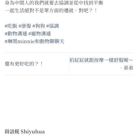
身為中間人的我們就要去協調並從中找到平衡
一起生活絕對不是單方面的遷就，對吧？！
#吃飯
#康復
#狗狗
#協調
#動物溝通
#寵物溝通
#琳閔minnie和動物聊聊天
拍屁屁就跟按摩一樣舒服喔～
還有更好吃的？！
•弟弟
蒔語椛 Shiyuhua