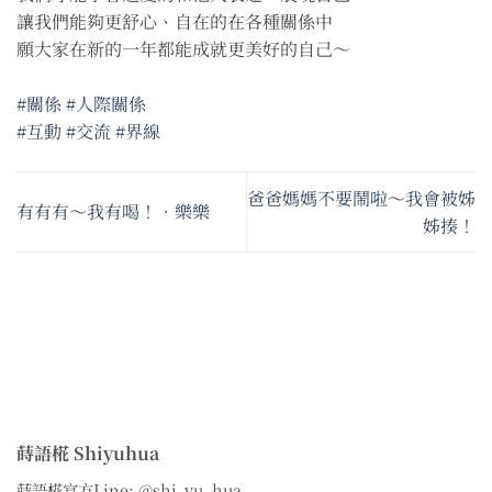
讓我們能夠更舒心、自在的在各種關係中
願大家在新的一年都能成就更美好的自己～
#關係
#人際關係
#互動
#交流
#界線
爸爸媽媽不要鬧啦～我會被姊
有有有～我有喝！•樂樂
姊揍！
蒔語椛 Shiyuhua
蒔語椛官方Line: @shi_yu_hua