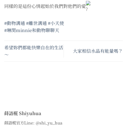
同樣的是這份心情起始於我們對他們的愛
#動物溝通
#離世溝通
#小天使
#琳閔minnie和動物聊聊天
希望妳們都能快樂自在的生活
大家相信水晶有能量嗎？
～
蒔語椛 Shiyuhua
蒔語椛官方Line: @shi_yu_hua