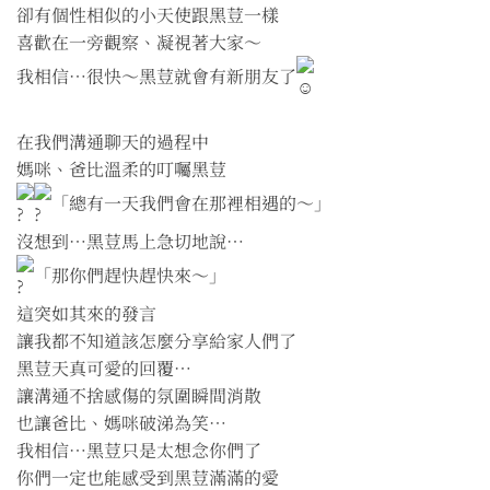
卻有個性相似的小天使跟黑荳一樣
喜歡在一旁觀察、凝視著大家～
我相信⋯很快～黑荳就會有新朋友了
在我們溝通聊天的過程中
媽咪、爸比溫柔的叮囑黑荳
「總有一天我們會在那裡相遇的～」
沒想到⋯黑荳馬上急切地說⋯
「那你們趕快趕快來～」
這突如其來的發言
讓我都不知道該怎麼分享給家人們了
黑荳天真可愛的回覆⋯
讓溝通不捨感傷的氛圍瞬間消散
也讓爸比、媽咪破涕為笑⋯
我相信⋯黑荳只是太想念你們了
你們一定也能感受到黑荳滿滿的愛