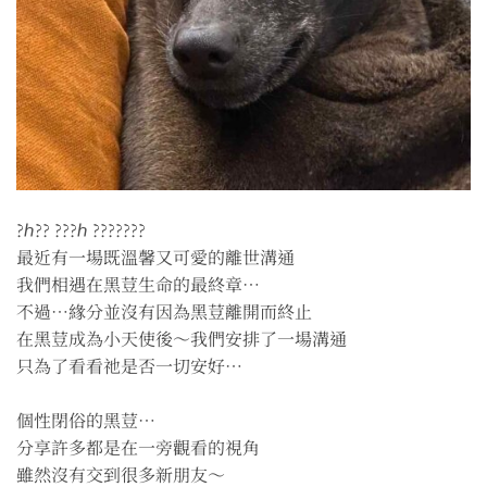
?ℎ?? ???ℎ ???????
最近有一場既溫馨又可愛的離世溝通
我們相遇在黑荳生命的最終章⋯
不過⋯緣分並沒有因為黑荳離開而終止
在黑荳成為小天使後～我們安排了一場溝通
只為了看看祂是否一切安好⋯
個性閉俗的黑荳⋯
分享許多都是在一旁觀看的視角
雖然沒有交到很多新朋友～