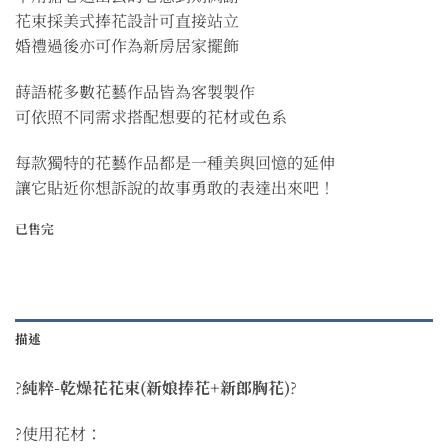
花束採美式捧花設計可直接站立
婚禮過後亦可作為新房居家擺飾
蒔語椛多數花藝作品皆為客製製作
可依照不同需求搭配想要的花材或色系
每款獨特的花藝作品都是一種美與回憶的延伸
讓它貼近你想訴說的故事勇敢的表達出來吧！
已售完
描述
?
純粹-乾燥花花束(新娘捧花+新郎胸花)
?
?使用花材：