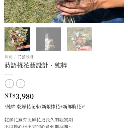
首頁
/
花藝設計
蒔語椛花藝設計•純粹
3,980
NT$
?
純粹-乾燥花花束(新娘捧花+新郎胸花)
?
乾燥花擁有比鮮花更長久的觀賞期
不用擔心送出去的心意到期凋謝～