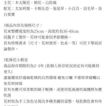
主花：木太陽花、棉花、山防風
配花：尤加利葉、卡斯比亞、兔尾草、小百合、羽毛草、染
白果實
?商品內容及規格尺寸：
花束整體寬度約為25cm、高度約為30-40cm
因爲手工製作，花材可能會因季節變換。
若有特殊需求（尺寸、花材使用、色系…等）可於下單前討
論製作。
?乾燥花小教室
商品保存期限約為2~3年 (依個人保存狀況而定有可能維持
更久)
盡量擺放於通風乾燥的自然環境 避免日曬 不要經常碰觸以
免花材掉落
若有灰塵可用柔軟的刷子輕拂，或使用低風速吹風機將灰塵
吹落
花材皆為手工染色呈現出多種美麗的姿態，每批顏色會有些