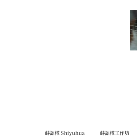
蒔語椛 Shiyuhua
蒔語椛工作坊