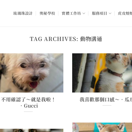
琉璃珠設計
奧秘學校
實體工作坊
服務項目
虎皮妞妞
TAG ARCHIVES:
動物溝通
不用確認了～就是我啦！
我喜歡那個口感～•瓜
•Gucci