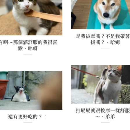
是我被牽嗎？不是我帶
有啊～那個滿舒服的我很喜
拔嗎？•哈姆
歡•咪呀
拍屁屁就跟按摩一樣舒
還有更好吃的？！
～•弟弟