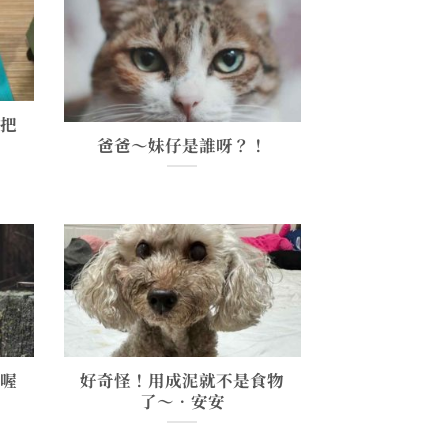
著把
爸爸～妹仔是誰呀？！
服喔
好奇怪！用成泥就不是食物
了～•安安