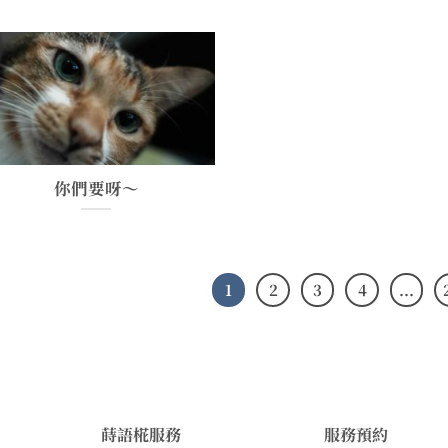
你們要呀～
1
2
3
4
...
蒔語椛服務
服務預約