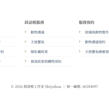
蒔語椛服務
服務預約
動物溝通
琉璃珠飾物製作
坊
天使靈氣
動物溝通預約
學校
隱私權政策
天使靈氣療癒預
坊
換貨政策與購物須知
© 2026 蒔語椛工作室 Shiyuhua ｜ 統一編號: 60284097