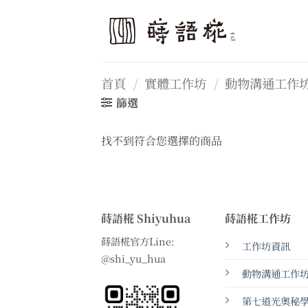
Skip
to
content
首頁
/
實體工作坊
/
動物溝通工作
篩選
找不到符合您選擇的商品
蒔語椛 Shiyuhua
蒔語椛工作坊
蒔語椛官方Line:
工作坊資訊
@shi_yu_hua
動物溝通工作
第七道光奧秘