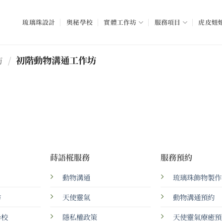
琉璃珠設計
奧秘學校
實體工作坊
服務項目
虎皮妞妞
坊
/
初階動物溝通工作坊
蒔語椛服務
服務預約
動物溝通
琉璃珠飾物製作
坊
天使靈氣
動物溝通預約
學校
隱私權政策
天使靈氣療癒預