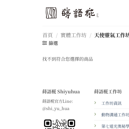
Skip
to
content
首頁
/
實體工作坊
/
天使靈氣工作
篩選
找不到符合您選擇的商品
蒔語椛 Shiyuhua
蒔語椛工作坊
蒔語椛官方Line:
工作坊資訊
@shi_yu_hua
動物溝通工作
第七道光奧秘