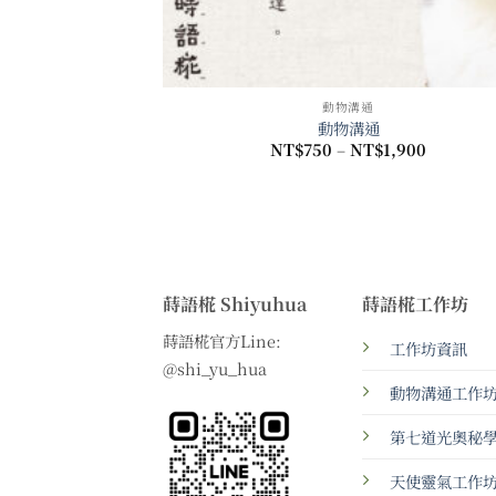
動物溝通
動物溝通
價
NT$
750
–
NT$
1,900
格
範
圍：
NT$750
到
NT$1,900
蒔語椛 Shiyuhua
蒔語椛工作坊
蒔語椛官方Line:
工作坊資訊
@shi_yu_hua
動物溝通工作
第七道光奧秘
天使靈氣工作