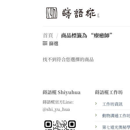
Skip
to
content
首頁
/
商品標籤為 “療癒師”
篩選
找不到符合您選擇的商品
蒔語椛 Shiyuhua
蒔語椛工作坊
蒔語椛官方Line:
工作坊資訊
@shi_yu_hua
動物溝通工作
第七道光奧秘