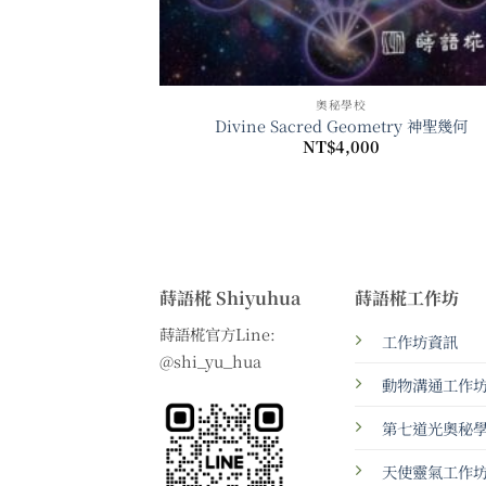
奧秘學校
Divine Sacred Geometry 神聖幾何
NT$
4,000
蒔語椛 Shiyuhua
蒔語椛工作坊
蒔語椛官方Line:
工作坊資訊
@shi_yu_hua
動物溝通工作
第七道光奧秘
天使靈氣工作