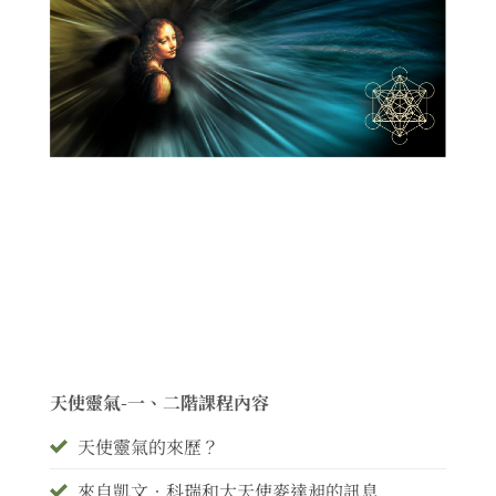
天使靈氣-一、二階課程內容
天使靈氣的來歷？
來自凱文•科瑞和大天使麥達昶的訊息