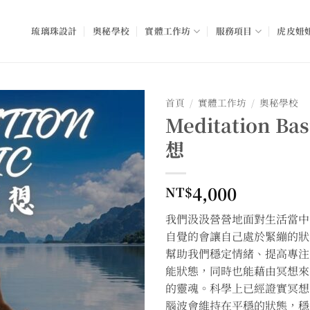
琉璃珠設計
奧秘學校
實體工作坊
服務項目
虎皮妞妞
首頁
/
實體工作坊
/
奧秘學校
Meditation Ba
想
4,000
NT$
我們汲汲營營地面對生活當中
自覺的會讓自己處於緊繃的狀
幫助我們穩定情緒、提高專注
能狀態，同時也能藉由冥想來
的靈魂。科學上已經證實冥想
腦波會維持在平穩的狀態，穩