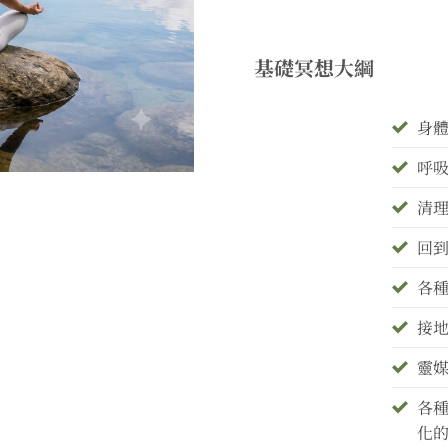
基礎冥想大綱
身
呼
清
回
各
接
靈
各
化