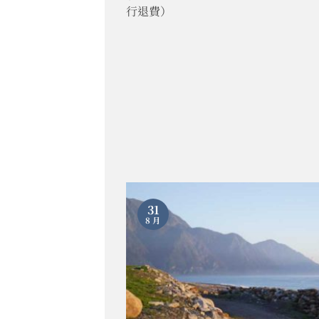
行退費）
31
8 月