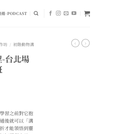
捲-PODCAST
作坊
/
初階動物溝
-台北場
班
學習之前對它抱
通後就可以「溝
折才能領悟到靈