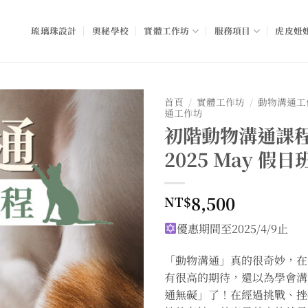
琉璃珠設計
奧秘學校
實體工作坊
服務項目
虎皮妞妞
首頁
/
實體工作坊
/
動物溝通工
通工作坊
初階動物溝通課程
2025 May 假日
8,500
NT$
優惠期間至2025/4/9止
「動物溝通」真的很奇妙，在
有很高的期待，還以為學會溝
通無礙」了！在經過挑戰、挫