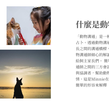
什麼是動
「動物溝通」是一
占卜。透過動物溝
長之間的溝通橋樑
物溝通師細心的解
給飼主家長們。 
通師之間的三方會
與協調者，幫助動
情。這是Minni
簡單的形容來解釋