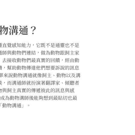
物溝通？
種直覺感知能力，它既不是通靈也不是
通師與動物們連結，做為動物跟飼主家
，去接收動物們最真實的回饋，經由動
讀，幫助動物傳達他們想要訴說的訊息
簡單來說動物溝通就像飼主、動物以及溝
談，而溝通師就扮演著翻譯家、傾聽者
物與飼主真實的傳遞彼此的訊息與感
e在成為動物溝師後能夠想到最貼切也最
「動物溝通」。