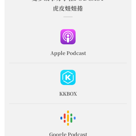
虎皮妞妞捲
Apple Podcast
KKBOX
Google Podcast