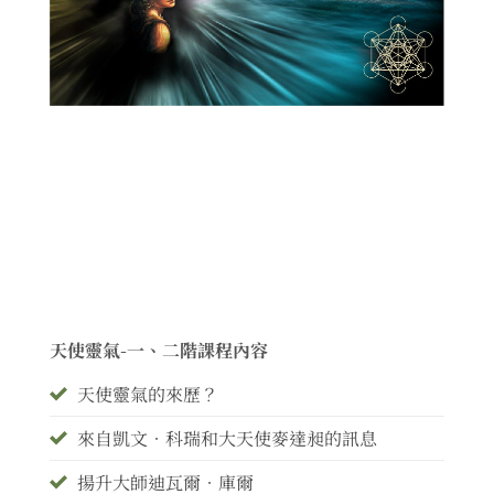
天使靈氣-一、二階課程內容
天使靈氣的來歷？
來自凱文•科瑞和大天使麥達昶的訊息
揚升大師迪瓦爾•庫爾