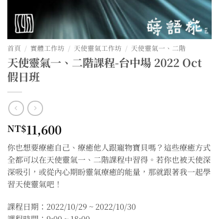
首頁
/
實體工作坊
/
天使靈氣工作坊
/
天使靈氣一、二階
天使靈氣一、二階課程-台中場 2022 Oct
假日班
11,600
NT$
你也想要療癒自己、療癒他人跟寵物寶貝嗎？這些療癒方式
全都可以在天使靈氣一、二階課程中習得。若你也被天使深
深吸引，或從內心期盼靈氣療癒的能量，那就跟著我一起學
習天使靈氣吧！
課程日期：2022/10/29 ~ 2022/10/30
課程時間：9:00 ~ 18:00