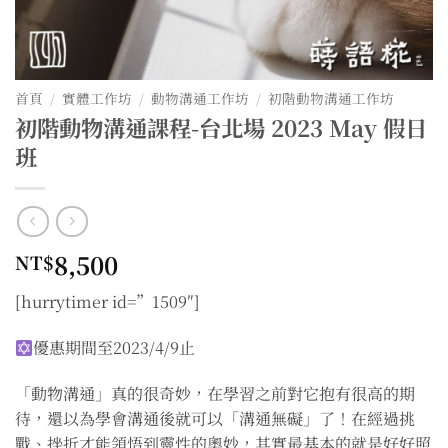
首頁
/
實體工作坊
/
動物溝通工作坊
/
初階動物溝通工作坊
初階動物溝通課程-台北場 2023 May 假日
班
8,500
NT$
[hurrytimer id=”1509″]
優惠期間至2023/4/9止
「動物溝通」真的很奇妙，在學習之前對它抱有很高的期
待，還以為學會溝通後就可以「溝通無礙」了！在經過挑
戰、挫折才能領悟到靈性的奧妙，其實最基本的就是好好照