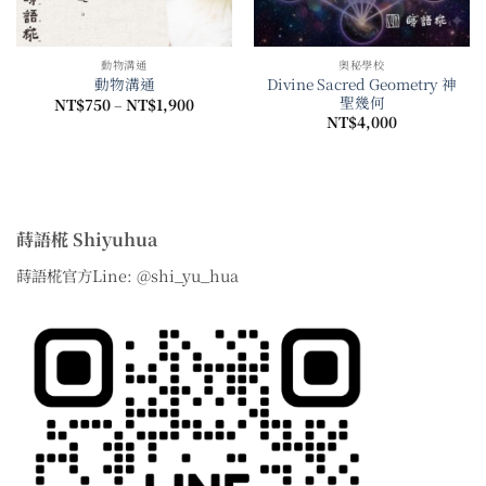
動物溝通
奧秘學校
Divine Sacred Geometry 神
動物溝通
聖幾何
價
NT$
750
–
NT$
1,900
格
NT$
4,000
範
圍：
NT$750
到
NT$1,900
蒔語椛 Shiyuhua
蒔語椛官方Line: @shi_yu_hua