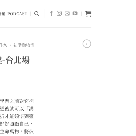
捲-PODCAST
作坊
/
初階動物溝
-台北場
學習之前對它抱
通後就可以「溝
折才能領悟到靈
好好照顧自己，
生命萬物，將彼