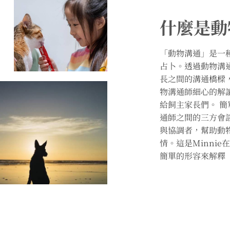
什麼是動
「動物溝通」是一
占卜。透過動物溝
長之間的溝通橋樑
物溝通師細心的解
給飼主家長們。 
通師之間的三方會
與協調者，幫助動
情。這是Minni
簡單的形容來解釋