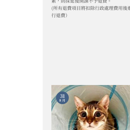
素，則採延後開課不予退費。
(所有退費項目將扣除行政處理費用後
行退費）
31
8 月